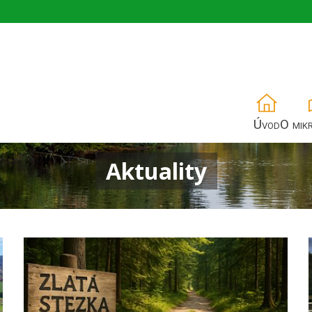
Úvod
O mik
Aktuality