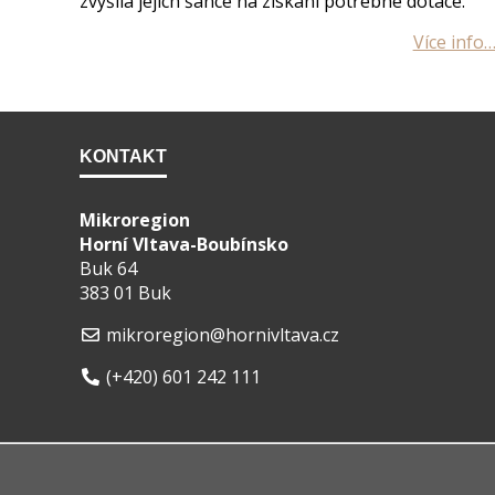
zvýšila jejich šance na získání potřebné dotace.
KONTAKT
Mikroregion
Horní Vltava-Boubínsko
Buk 64
383 01 Buk
mikroregion@hornivltava.cz
(+420) 601 242 111