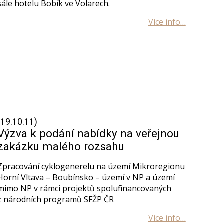
sále hotelu Bobík ve Volarech.
(19.10.11)
Výzva k podání nabídky na veřejnou
zakázku malého rozsahu
Zpracování cyklogenerelu na území Mikroregionu
Horní Vltava – Boubínsko – území v NP a území
mimo NP v rámci projektů spolufinancovaných
z národních programů SFŽP ČR