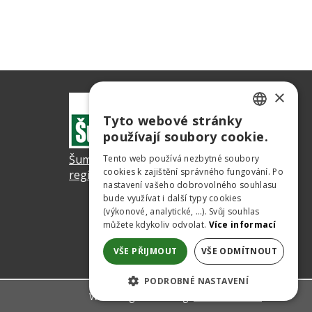
×
Tyto webové stránky
CZECH
používají soubory cookie.
GERMAN
ŠumavaNet.CZ - informace o
Tento web používá nezbytné soubory
cookies k zajištění správného fungování. Po
ENGLISH
regionu
nastavení vašeho dobrovolného souhlasu
bude využívat i další typy cookies
(výkonové, analytické, …). Svůj souhlas
můžete kdykoliv odvolat.
Více informací
VŠE PŘIJMOUT
VŠE ODMÍTNOUT
PODROBNÉ NASTAVENÍ
Webdesign & hosting:
ŠumavaNet.CZ
NEZBYTNĚ NUTNÉ SOUBORY