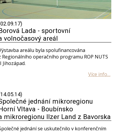
(02.09.17)
Borová Lada - sportovní
a volnočasový areál
Výstavba areálu byla spolufinancována
z Regionálního operačního programu ROP NUTS
II Jihozápad.
(14.05.14)
Společné jednání mikroregionu
Horní Vltava - Boubínsko
a mikroregionu Ilzer Land z Bavorska
Společné jednání se uskutečnilo v konferenčním