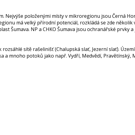
m. Nejvýše položenými místy v mikroregionu jsou Černá Hor
regionu má velký přírodní potenciál, rozkládá se zde několik
ast Šumava. NP a CHKO Šumava jsou ochranářské prvky a jak
k rozsáhlé sítě rašelinišť (Chalupská slať, Jezerní slať). Úz
ňka a mnoho potoků jako např. Vydří, Medvědí, Pravětínský, 