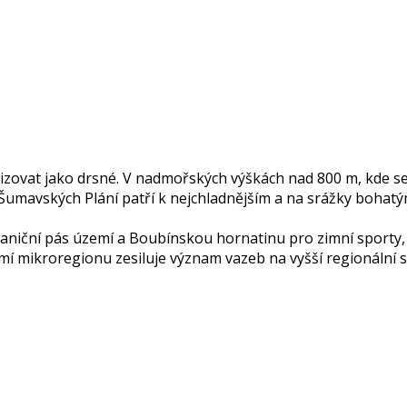
ovat jako drsné. V nadmořských výškách nad 800 m, kde se 
 Šumavských Plání patří k nejchladnějším a na srážky bohat
raniční pás území a Boubínskou hornatinu pro zimní sporty,
zemí mikroregionu zesiluje význam vazeb na vyšší regionální 