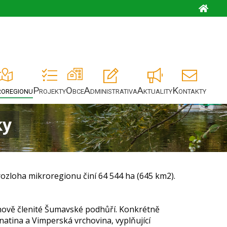
roregionu
Projekty
Obce
Administrativa
Aktuality
Kontakty
ky
 rozloha mikroregionu činí 64 544 ha (645 km2).
hově členité Šumavské podhůří. Konkrétně
natina a Vimperská vrchovina, vyplňující