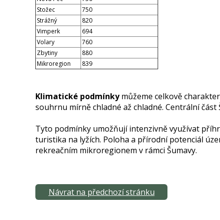
Stožec
750
Strážný
820
Vimperk
694
Volary
760
Zbytiny
880
Mikroregion
839
Klimatické podmínky
můžeme celkově charakteriz
souhrnu mírně chladné až chladné. Centrální část
Tyto podmínky umožňují intenzivně využívat příh
turistika na lyžích. Poloha a přírodní potenciál ú
rekreačním mikroregionem v rámci Šumavy.
Návrat na předchozí stránku