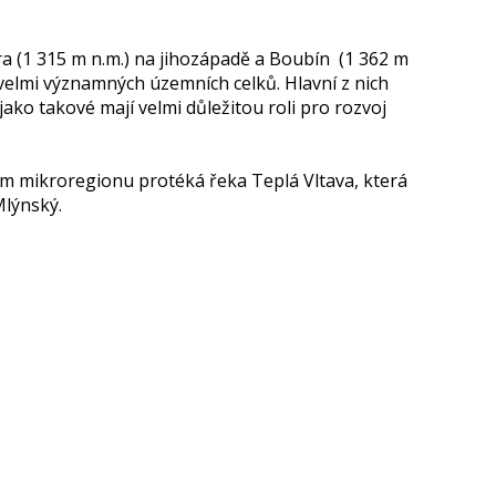
a (1 315 m n.m.) na jihozápadě a Boubín (1 362 m
 velmi významných územních celků. Hlavní z nich
o takové mají velmi důležitou roli pro rozvoj
emím mikroregionu protéká řeka Teplá Vltava, která
Mlýnský.