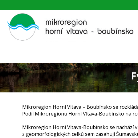
F
Mikroregion Horní Vltava – Boubínsko se rozkládá v
Podíl Mikroregionu Horní Vltava-Boubínsko na roz
Mikroregion Horní Vltava-Boubínsko se nachází v
z geomorfologických celků sem zasahují Šumavské p