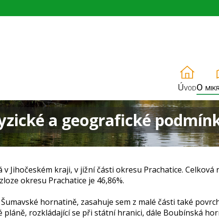
Úvod
O mik
yzické a geografické podmín
 Jihočeském kraji, v jižní části okresu Prachatice. Celková
loze okresu Prachatice je 46,86%.
 Šumavské hornatině, zasahuje sem z malé části také povrc
láně, rozkládající se při státní hranici, dále Boubínská hor