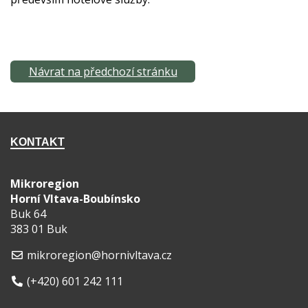
Návrat na předchozí stránku
KONTAKT
Mikroregion
Horní Vltava-Boubínsko
Buk 64
383 01 Buk
mikroregion@hornivltava.cz
(+420) 601 242 111