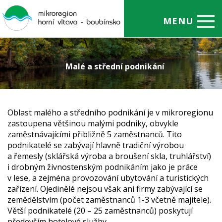
MENU
Úvod
Malé a střední podnikání
O mikroregionu
Projekty
Obce
Oblast malého a středního podnikání je v mikroregionu
zastoupena většinou malými podniky, obvykle
Administrativa
zaměstnávajícími přibližně 5 zaměstnanců. Tito
podnikatelé se zabývají hlavně tradiční výrobou
Aktuality
a řemesly (sklářská výroba a broušení skla, truhlářství)
i drobným živnostenským podnikáním jako je práce
Kontakty
v lese, a zejména provozování ubytování a turistických
zařízení. Ojedinělé nejsou však ani firmy zabývající se
zemědělstvím (počet zaměstnanců 1-3 včetně majitele).
Větší podnikatelé (20 – 25 zaměstnanců) poskytují
především hotelové služby.