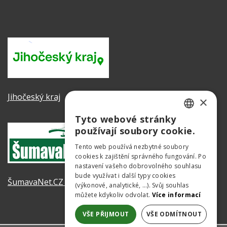
Jihočeský kraj
×
Tyto webové stránky
CZECH
používají soubory cookie.
GERMAN
Tento web používá nezbytné soubory
cookies k zajištění správného fungování. Po
ENGLISH
nastavení vašeho dobrovolného souhlasu
bude využívat i další typy cookies
ŠumavaNet.CZ - informace o regionu
(výkonové, analytické, …). Svůj souhlas
můžete kdykoliv odvolat.
Více informací
VŠE PŘIJMOUT
VŠE ODMÍTNOUT