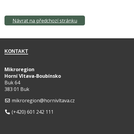
Návrat na předchozí stránku
KONTAKT
Mikroregion
Horní Vltava-Boubínsko
Buk 64
383 01 Buk
mikroregion@hornivltava.cz
(+420) 601 242 111