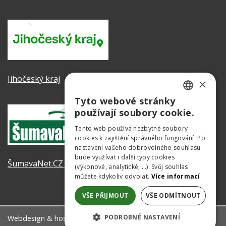
Jihočeský kraj
×
Tyto webové stránky
CZECH
používají soubory cookie.
GERMAN
Tento web používá nezbytné soubory
cookies k zajištění správného fungování. Po
ENGLISH
nastavení vašeho dobrovolného souhlasu
bude využívat i další typy cookies
ŠumavaNet.CZ - informace o regionu
(výkonové, analytické, …). Svůj souhlas
můžete kdykoliv odvolat.
Více informací
VŠE PŘIJMOUT
VŠE ODMÍTNOUT
PODROBNÉ NASTAVENÍ
Webdesign & hosting:
ŠumavaNet.CZ