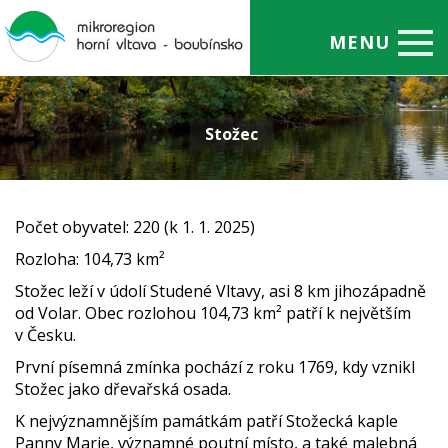
MENU
Úvod
Stožec
O mikroregionu
Projekty
Obce
Počet obyvatel:
220
(k 1. 1. 2025)
Rozloha:
104,73
km²
Administrativa
Stožec leží v údolí Studené Vltavy, asi 8 km jihozápadně
Aktuality
od Volar. Obec rozlohou 104,73 km² patří k největším
v Česku.
Kontakty
První písemná zmínka pochází z roku 1769, kdy vznikl
Stožec jako dřevařská osada.
K nejvýznamnějším památkám patří Stožecká kaple
Panny Marie, významné poutní místo, a také malebná