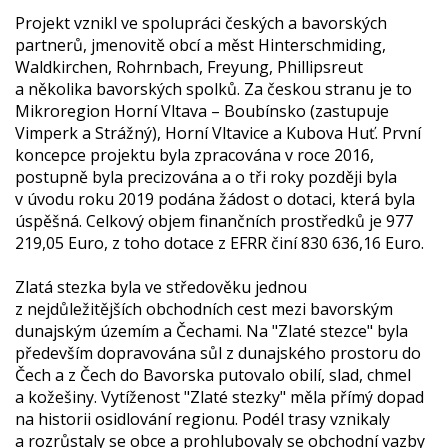
Projekt vznikl ve spolupráci českých a bavorských
partnerů, jmenovitě obcí a měst Hinterschmiding,
Waldkirchen, Rohrnbach, Freyung, Phillipsreut
a několika bavorských spolků. Za českou stranu je to
Mikroregion Horní Vltava – Boubínsko (zastupuje
Vimperk a Strážný), Horní Vltavice a Kubova Huť. První
koncepce projektu byla zpracována v roce 2016,
postupně byla precizována a o tři roky později byla
v úvodu roku 2019 podána žádost o dotaci, která byla
úspěšná. Celkový objem finančních prostředků je 977
219,05 Euro, z toho dotace z EFRR činí 830 636,16 Euro.
Zlatá stezka byla ve středověku jednou
z nejdůležitějších obchodních cest mezi bavorským
dunajským územím a Čechami. Na "Zlaté stezce" byla
především dopravována sůl z dunajského prostoru do
Čech a z Čech do Bavorska putovalo obilí, slad, chmel
a kožešiny. Vytíženost "Zlaté stezky" měla přímý dopad
na historii osidlování regionu. Podél trasy vznikaly
a rozrůstaly se obce a prohlubovaly se obchodní vazby