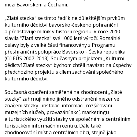
mezi Bavorskem a Čechami.
„Zlatá stezka“ se tímto řadí k nejdůležitějším prvkům
kulturního dědictví bavorsko-českého pohraniční
a představuje milník v historii regionu. V roce 2010
slavila "Zlatá stezka" své 1000 leté výročí. Rozsáhlé
oslavy byly z velké části financovány z Programu
přeshraniční spolupráce Bavorsko - Česká republika
(Cíl EÚS 2007-2013). Současným projektem „Kulturní
dědictví Zlaté stezky“ bychom chtěli navázat na úspěchy
předchozího projektu s cílem zachování společného
kulturního dědictví.
Současná opatření zaměřená na zhodnocení „Zlaté
stezky“ zahrnují mimo jiného odstranění mezer ve
značení stezky , instalaci informací, rozšiřování
muzejních služeb, provázání akcí, marketingu
a turistického využití stezky ve společném a centrálním
turistickém informačním centru. Dále také
zhodnocování míst a centrálních obcí, stejně jako