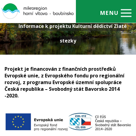
MENU
Informace k projektu Kulturní dědictví Zlaté
Úvod
stezky
O mikroregionu
Projekty
Obce
Projekt je financován z finančních prostředků
Evropské unie, z Evropského fondu pro regionální
Administrativa
rozvoj, z programu Evropské územní spolupráce
Česká republika – Svobodný stát Bavorsko 2014
Aktuality
-2020.
Kontakty