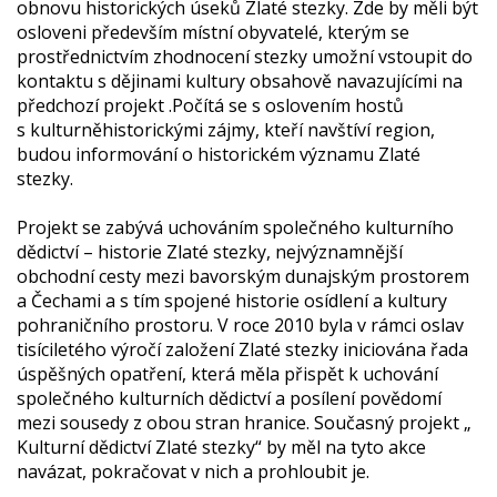
obnovu historických úseků Zlaté stezky. Zde by měli být
osloveni především místní obyvatelé, kterým se
prostřednictvím zhodnocení stezky umožní vstoupit do
kontaktu s dějinami kultury obsahově navazujícími na
předchozí projekt .Počítá se s oslovením hostů
s kulturněhistorickými zájmy, kteří navštíví region,
budou informování o historickém významu Zlaté
stezky.
Projekt se zabývá uchováním společného kulturního
dědictví – historie Zlaté stezky, nejvýznamnější
obchodní cesty mezi bavorským dunajským prostorem
a Čechami a s tím spojené historie osídlení a kultury
pohraničního prostoru. V roce 2010 byla v rámci oslav
tisíciletého výročí založení Zlaté stezky iniciována řada
úspěšných opatření, která měla přispět k uchování
společného kulturních dědictví a posílení povědomí
mezi sousedy z obou stran hranice. Současný projekt „
Kulturní dědictví Zlaté stezky“ by měl na tyto akce
navázat, pokračovat v nich a prohloubit je.