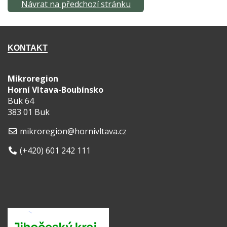
Návrat na předchozí stránku
KONTAKT
Mikroregion
Horní Vltava-Boubínsko
Buk 64
383 01 Buk
mikroregion@hornivltava.cz
(+420) 601 242 111